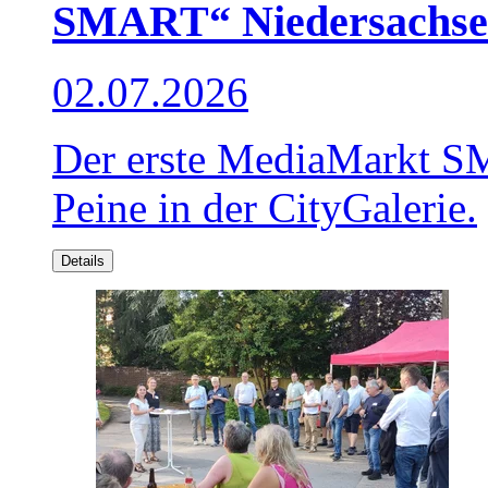
SMART“ Niedersachse
02.07.2026
Der erste MediaMarkt SM
Peine in der CityGalerie.
Details