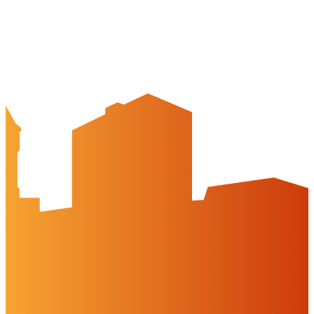
Partner-Unternehmen
Arbeitgeber-Stadtgutschein
Newsletter
Veranstaltungskalender
Wir über uns
Peine-erleben.de
Kontakt
Peine Marketing GmbH
Breite Str. 58
31224 Peine
05171-545556
welcome@peinemarketing.de
Impressum
Datenschutz
Barrierefreiheit
Öffnungszeiten
montags: geschlossen
dienstags - freitags: 10 bis 16 Uhr
samstags: 10 bis 15 Uhr
Social Media