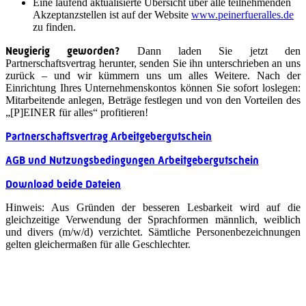
Eine laufend aktualisierte Übersicht über alle teilnehmenden
Akzeptanzstellen ist auf der Website
www.peinerfueralles.de
zu finden.
Neugierig geworden?
Dann laden Sie jetzt den
Partnerschaftsvertrag herunter, senden Sie ihn unterschrieben an uns
zurück – und wir kümmern uns um alles Weitere. Nach der
Einrichtung Ihres Unternehmenskontos können Sie sofort loslegen:
Mitarbeitende anlegen, Beträge festlegen und von den Vorteilen des
„[P]EINER für alles“ profitieren!
Partnerschaftsvertrag Arbeitgebergutschein
AGB und Nutzungsbedingungen Arbeitgebergutschein
Download beide Dateien
Hinweis: Aus Gründen der besseren Lesbarkeit wird auf die
gleichzeitige Verwendung der Sprachformen männlich, weiblich
und divers (m/w/d) verzichtet. Sämtliche Personenbezeichnungen
gelten gleichermaßen für alle Geschlechter.
Quicklinks
Stadt Peine
APP: Peine2Go
Partner werden