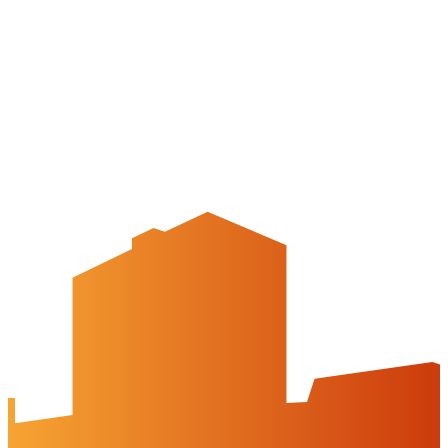
APP: Peine2Go
Partner werden
Partner-Unternehmen
Arbeitgeber-Stadtgutschein
Newsletter
Veranstaltungskalender
Wir über uns
Peine-erleben.de
Kontakt
Peine Marketing GmbH
Breite Str. 58
31224 Peine
05171-545556
welcome@peinemarketing.de
Impressum
Datenschutz
Barrierefreiheit
Öffnungszeiten
montags: geschlossen
dienstags - freitags: 10 bis 16 Uhr
samstags: 10 bis 15 Uhr
Social Media