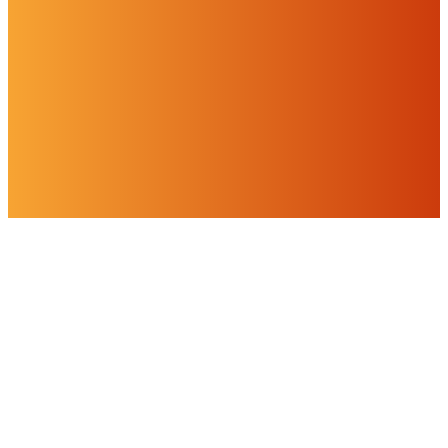
Cookies & Drittinhalte
Auf dieser Website werden Cookies und Drittinhalte verwendet. Im
Folgenden können Sie Ihre Zustimmung geben oder widerrufen.
Weitere Informationen finden Sie in unserer
Datenschutzerklärung.
Einstellungen
Alles ablehnen
Alles akzeptieren
OK