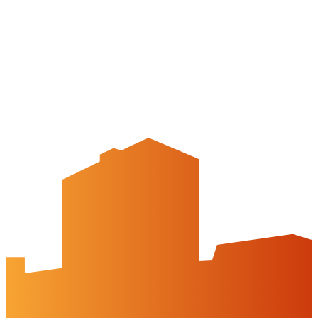
APP: Peine2Go
Partner werden
Partner-Unternehmen
Arbeitgeber-Stadtgutschein
Newsletter
Veranstaltungskalender
Wir über uns
Peine-erleben.de
Kontakt
Peine Marketing GmbH
Breite Str. 58
31224 Peine
05171-545556
welcome@peinemarketing.de
Impressum
Datenschutz
Barrierefreiheit
Öffnungszeiten
montags: geschlossen
dienstags - freitags: 10 bis 16 Uhr
samstags: 10 bis 15 Uhr
Social Media