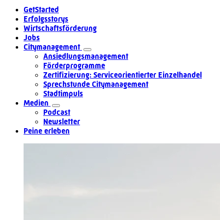
GetStarted
Erfolgsstorys
Wirtschaftsförderung
Jobs
Citymanagement
Ansiedlungsmanagement
Förderprogramme
Zertifizierung: Serviceorientierter Einzelhandel
Sprechstunde Citymanagement
Stadtimpuls
Medien
Podcast
Newsletter
Peine erleben