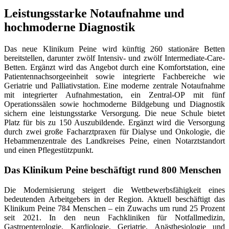
Leistungsstarke Notaufnahme und
hochmoderne Diagnostik
Das neue Klinikum Peine wird künftig 260 stationäre Betten
bereitstellen, darunter zwölf Intensiv- und zwölf Intermediate-Care-
Betten. Ergänzt wird das Angebot durch eine Komfortstation, eine
Patientennachsorgeeinheit sowie integrierte Fachbereiche wie
Geriatrie und Palliativstation. Eine moderne zentrale Notaufnahme
mit integrierter Aufnahmestation, ein Zentral-OP mit fünf
Operationssälen sowie hochmoderne Bildgebung und Diagnostik
sichern eine leistungsstarke Versorgung. Die neue Schule bietet
Platz für bis zu 150 Auszubildende. Ergänzt wird die Versorgung
durch zwei große Facharztpraxen für Dialyse und Onkologie, die
Hebammenzentrale des Landkreises Peine, einen Notarztstandort
und einen Pflegestützpunkt.
Das Klinikum Peine beschäftigt rund 800 Menschen
Die Modernisierung steigert die Wettbewerbsfähigkeit eines
bedeutenden Arbeitgebers in der Region. Aktuell beschäftigt das
Klinikum Peine 784 Menschen – ein Zuwachs um rund 25 Prozent
seit 2021. In den neun Fachkliniken für Notfallmedizin,
Gastroenterologie, Kardiologie, Geriatrie, Anästhesiologie und