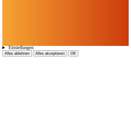
Cookies & Drittinhalte
Auf dieser Website werden Cookies und Drittinhalte verwendet. Im
Folgenden können Sie Ihre Zustimmung geben oder widerrufen.
Weitere Informationen finden Sie in unserer
Datenschutzerklärung.
Einstellungen
Alles ablehnen
Alles akzeptieren
OK