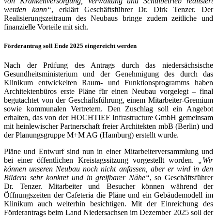
von Krankenversorgung, Verwaltung und Schulbetrieb realisiert
werden kann“
, erklärt Geschäftsführer Dr. Dirk Tenzer. Der
Realisierungszeitraum des Neubaus bringe zudem zeitliche und
finanzielle Vorteile mit sich.
Förderantrag soll Ende 2025 eingereicht werden
Nach der Prüfung des Antrags durch das niedersächsische
Gesundheitsministerium und der Genehmigung des durch das
Klinikum entwickelten Raum- und Funktionsprogramms haben
Architektenbüros erste Pläne für einen Neubau vorgelegt – final
begutachtet von der Geschäftsführung, einem Mitarbeiter-Gremium
sowie kommunalen Vertretern. Den Zuschlag soll ein Angebot
erhalten, das von der HOCHTIEF Infrastructure GmbH gemeinsam
mit heinlewischer Partnerschaft freier Architekten mbB (Berlin) und
der Planungsgruppe M+M AG (Hamburg) erstellt wurde.
Pläne und Entwurf sind nun in einer Mitarbeiterversammlung und
bei einer öffentlichen Kreistagssitzung vorgestellt worden.
„Wir
können unseren Neubau noch nicht anfassen, aber er wird in den
Bildern sehr konkret und in greifbarer Nähe“
, so Geschäftsführer
Dr. Tenzer. Mitarbeiter und Besucher können während der
Öffnungszeiten der Cafeteria die Pläne und ein Gebäudemodell im
Klinikum auch weiterhin besichtigen. Mit der Einreichung des
Förderantrags beim Land Niedersachsen im Dezember 2025 soll der