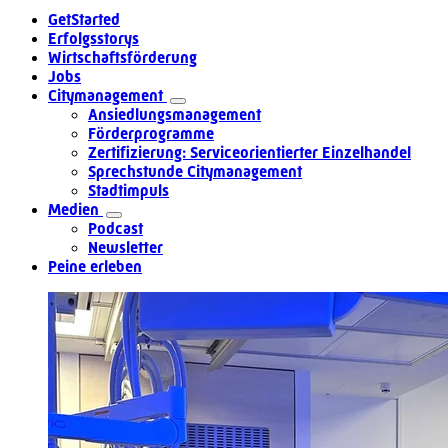
GetStarted
Erfolgsstorys
Wirtschaftsförderung
Jobs
Citymanagement
Ansiedlungsmanagement
Förderprogramme
Zertifizierung: Serviceorientierter Einzelhandel
Sprechstunde Citymanagement
Stadtimpuls
Medien
Podcast
Newsletter
Peine erleben