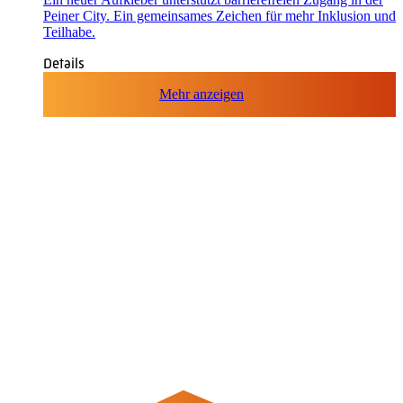
Peiner City. Ein gemeinsames Zeichen für mehr Inklusion und
Teilhabe.
Details
Mehr anzeigen
Quicklinks
Stadt Peine
APP: Peine2Go
Partner werden
Partner-Unternehmen
Arbeitgeber-Stadtgutschein
Newsletter
Veranstaltungskalender
Wir über uns
Peine-erleben.de
Kontakt
Peine Marketing GmbH
Breite Str. 58
31224 Peine
05171-545556
welcome@peinemarketing.de
Impressum