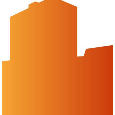
Datenschutz
Barrierefreiheit
Öffnungszeiten
montags: geschlossen
dienstags - freitags: 10 bis 16 Uhr
samstags: 10 bis 15 Uhr
Social Media
Cookies & Drittinhalte
Auf dieser Website werden Cookies und Drittinhalte verwendet. Im
Folgenden können Sie Ihre Zustimmung geben oder widerrufen.
Weitere Informationen finden Sie in unserer
Datenschutzerklärung.
Einstellungen
Alles ablehnen
Alles akzeptieren
OK