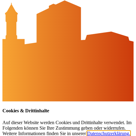
Peine-erleben.de
Kontakt
Peine Marketing GmbH
Breite Str. 58
31224 Peine
05171-545556
welcome@peinemarketing.de
Impressum
Datenschutz
Barrierefreiheit
Öffnungszeiten
montags: geschlossen
dienstags - freitags: 10 bis 16 Uhr
samstags: 10 bis 15 Uhr
Social Media
Cookies & Drittinhalte
Auf dieser Website werden Cookies und Drittinhalte verwendet. Im
Folgenden können Sie Ihre Zustimmung geben oder widerrufen.
Weitere Informationen finden Sie in unserer
Datenschutzerklärung.