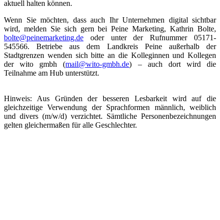
aktuell halten können.
Wenn Sie möchten, dass auch Ihr Unternehmen digital sichtbar
wird, melden Sie sich gern bei Peine Marketing, Kathrin Bolte,
bolte@peinemarketing.de
oder unter der Rufnummer 05171-
545566. Betriebe aus dem Landkreis Peine außerhalb der
Stadtgrenzen wenden sich bitte an die Kolleginnen und Kollegen
der wito gmbh (
mail@wito-gmbh.de
) – auch dort wird die
Teilnahme am Hub unterstützt.
Hinweis: Aus Gründen der besseren Lesbarkeit wird auf die
gleichzeitige Verwendung der Sprachformen männlich, weiblich
und divers (m/w/d) verzichtet. Sämtliche Personenbezeichnungen
gelten gleichermaßen für alle Geschlechter.
Quicklinks
Stadt Peine
APP: Peine2Go
Partner werden
Partner-Unternehmen
Arbeitgeber-Stadtgutschein
Newsletter
Veranstaltungskalender
Wir über uns