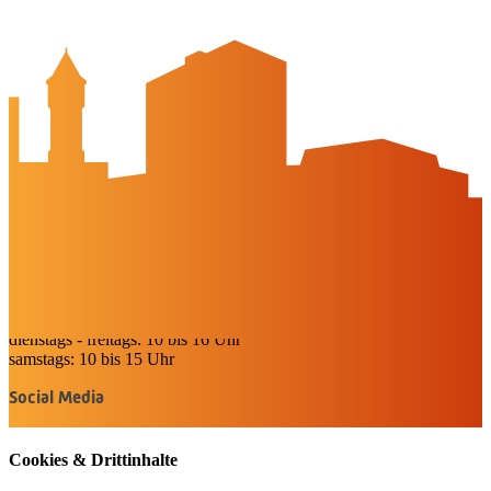
Newsletter
Veranstaltungskalender
Wir über uns
Peine-erleben.de
Kontakt
Peine Marketing GmbH
Breite Str. 58
31224 Peine
05171-545556
welcome@peinemarketing.de
Impressum
Datenschutz
Barrierefreiheit
Öffnungszeiten
montags: geschlossen
dienstags - freitags: 10 bis 16 Uhr
samstags: 10 bis 15 Uhr
Social Media
Cookies & Drittinhalte