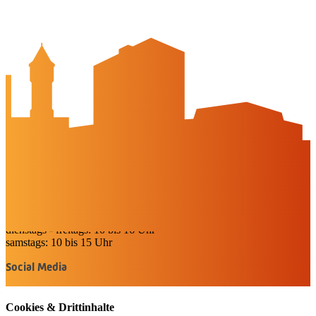
Arbeitgeber-Stadtgutschein
Newsletter
Veranstaltungskalender
Wir über uns
Peine-erleben.de
Kontakt
Peine Marketing GmbH
Breite Str. 58
31224 Peine
05171-545556
welcome@peinemarketing.de
Impressum
Datenschutz
Barrierefreiheit
Öffnungszeiten
montags: geschlossen
dienstags - freitags: 10 bis 16 Uhr
samstags: 10 bis 15 Uhr
Social Media
Cookies & Drittinhalte