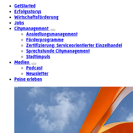
GetStarted
Erfolgsstorys
Wirtschaftsförderung
Jobs
Citymanagement
Ansiedlungsmanagement
Förderprogramme
Zertifizierung: Serviceorientierter Einzelhandel
Sprechstunde Citymanagement
Stadtimpuls
Medien
Podcast
Newsletter
Peine erleben