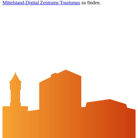
Mittelstand-Digital Zentrums Tourismus
zu finden.
Quicklinks
Stadt Peine
APP: Peine2Go
Partner werden
Partner-Unternehmen
Arbeitgeber-Stadtgutschein
Newsletter
Veranstaltungskalender
Wir über uns
Peine-erleben.de
Kontakt
Peine Marketing GmbH
Breite Str. 58
31224 Peine
05171-545556
welcome@peinemarketing.de
Impressum
Datenschutz
Barrierefreiheit