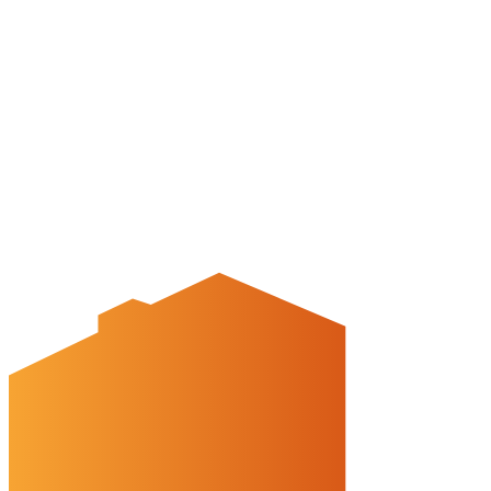
Newsletter
Veranstaltungskalender
Wir über uns
Peine-erleben.de
Kontakt
Peine Marketing GmbH
Breite Str. 58
31224 Peine
05171-545556
welcome@peinemarketing.de
Impressum
Datenschutz
Barrierefreiheit
Öffnungszeiten
montags: geschlossen
dienstags - freitags: 10 bis 16 Uhr
samstags: 10 bis 15 Uhr
Social Media
Cookies & Drittinhalte