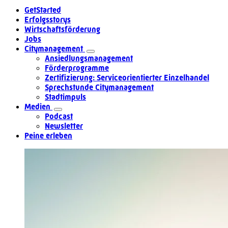
GetStarted
Erfolgsstorys
Wirtschaftsförderung
Jobs
Citymanagement
Ansiedlungsmanagement
Förderprogramme
Zertifizierung: Serviceorientierter Einzelhandel
Sprechstunde Citymanagement
Stadtimpuls
Medien
Podcast
Newsletter
Peine erleben