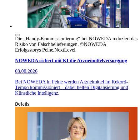
Die „Handy-Kommissionierung“ bei NOWEDA reduziert das
Risiko von Falschbelieferungen. ©NOWEDA
Erfolgsstorys
Peine.NextLevel
NOWEDA sichert mit KI die Arzneimittelversorgung
03.08.2026
Bei NOWEDA in Peine werden Arzneimittel im Rekord-
Tempo kommissioniert – dabei helfen Digitalisierung und
Künstliche Intelligenz.
Details