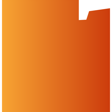
Auf dieser Website werden Cookies und Drittinhalte verwendet. Im
Folgenden können Sie Ihre Zustimmung geben oder widerrufen.
Weitere Informationen finden Sie in unserer
Datenschutzerklärung.
Einstellungen
Alles ablehnen
Alles akzeptieren
OK